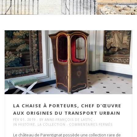
LA CHAISE À PORTEURS, CHEF D’ŒUVRE
AUX ORIGINES DU TRANSPORT URBAIN
FÉV 01, 2019
BY
ANNE-FRANÇOIS DE LASTIC
SUR
IN
HISTOIRE
,
LA COLLECTION
COMMENTAIRES FERMÉS
LA
CHAISE
Le château de Parentignat possède une collection rare de