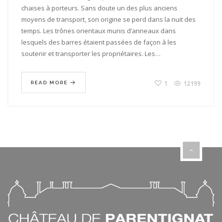
À
chaises à porteurs. Sans doute un des plus anciens
PORTEURS,
moyens de transport, son origine se perd dans la nuit des
CHEF
D’ŒUVRE
temps. Les trônes orientaux munis d’anneaux dans
AUX
lesquels des barres étaient passées de façon à les
ORIGINES
DU
soutenir et transporter les propriétaires. Les…
TRANSPORT
URBAIN
1
12199
READ MORE