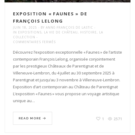
EXPOSITION « FAUNES » DE
FRANÇOIS LELONG
JUIN 18, 2025
BY
ANNE-FRANÇOIS DE LASTIC
IN
EXPOSITIONS
,
LA VIE DE CHÂTEAU
,
HISTOIRE
,
LA
COLLECTION
SUR
COMMENTAIRES FERMÉS
EXPOSITION
« FAUNES »
Découvrez l’exposition exceptionnelle « Faunes » de l’artiste
DE
contemporain François Lelong, organisée conjointement
FRANÇOIS LELONG
par les prestigieux Châteaux de Parentignat et de
Villeneuve‑Lembron, du 4 juillet au 30 septembre 2025 à
Parentignat et jusqu’au 3 novembre à Villeneuve-Lembron.
Exposition d’art contemporain au Château de Parentignat
L’exposition « Faunes » vous propose un voyage artistique
unique au…
1
2571
READ MORE