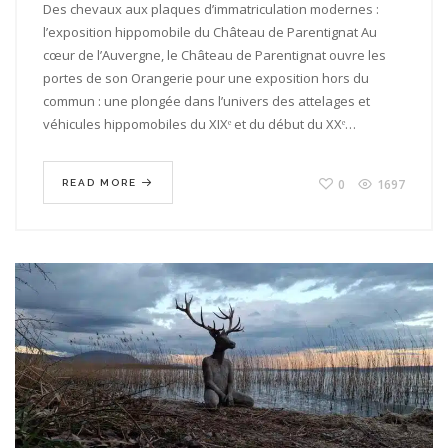
DE
Des chevaux aux plaques d’immatriculation modernes :
PARENTIGNAT
l’exposition hippomobile du Château de Parentignat Au
:
cœur de l’Auvergne, le Château de Parentignat ouvre les
DES
FIACRES
portes de son Orangerie pour une exposition hors du
AUX
commun : une plongée dans l’univers des attelages et
PLAQUES
MODERNES
véhicules hippomobiles du XIXᵉ et du début du XXᵉ…
0
1697
READ MORE