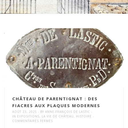
CHÂTEAU DE PARENTIGNAT : DES
FIACRES AUX PLAQUES MODERNES
AOÛT 23, 2025
BY
ANNE-FRANÇOIS DE LASTIC
IN
EXPOSITIONS
,
LA VIE DE CHÂTEAU
,
HISTOIRE
SUR
COMMENTAIRES FERMÉS
CHÂTEAU