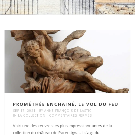
PROMÉTHÉE ENCHAINÉ, LE VOL DU FEU
SEP 17, 2021
BY
ANNE-FRANÇOIS DE LASTIC
SUR
IN
LA COLLECTION
COMMENTAIRES FERMÉS
PROMÉTHÉE
ENCHAINÉ,
Voici une des œuvres les plus impressionnantes de la
LE
collection du château de Parentignat. Il s’agit du
VOL