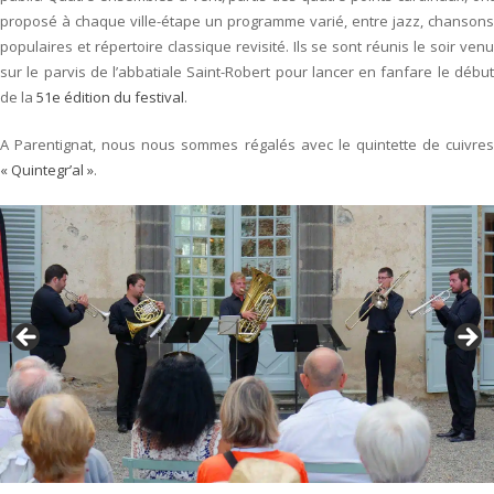
UN
proposé à chaque ville-étape un programme varié, entre jazz, chansons
VRAI
populaires et répertoire classique revisité. Ils se sont réunis le soir venu
RÉGAL
sur le parvis de l’abbatiale Saint-Robert pour lancer en fanfare le début
!
de la
51e édition du festival
.
A Parentignat, nous nous sommes régalés avec le quintette de cuivres
« Quintegr’al »
.