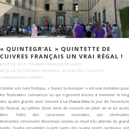
« QUINTEGR’AL » QUINTETTE DE
CUIVRES FRANÇAIS UN VRAI RÉGAL !
AOÛT 25, 2017
BY
ANNE-FRANÇOIS DE LASTIC
IN
LA VIE DE CHÂTEAU
,
FESTIVALS
,
ACTUALITÉS
,
CONCERTS
SUR
COMMENTAIRES FERMÉS
«
Comme son nom l’indique, « Suivez la musique ! » est une invitation pour
QUINTEGR’AL
les festivaliers convaincus ou qui s’ignorent encore à cheminer le long
»
des quatre grands axes menant à
La Chaise-Dieu
le jour de l’ouvertur
QUINTETTE
du festival, au rythme d’une série de concerts en plein air et en accès
DE
libre. Telles des caravanes musicales, ces sérénades
CUIVRES
itinérantes s’inscrivent désormais comme un rituel très attendu du grand
FRANÇAIS
public. Quatre ensembles à vent, partis des quatre points cardinaux, ont